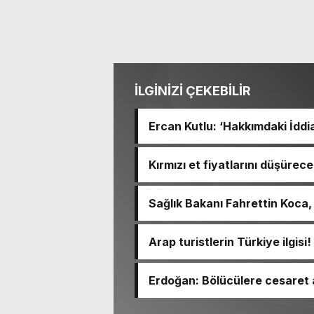
metleri
ncele
İLGİNİZİ ÇEKEBİLİR
Logo Tasarım
zel modern logo
Ercan Kutlu: ‘Hakkımdaki İddi
sarımı
ncele
Kırmızı et fiyatlarını düşürece
Sağlık Bakanı Fahrettin Koca,
varyantının görüldüğünü duy
Reklam Filmi
Arap turistlerin Türkiye ilgi
klam filmi çekimi
hareketlendi
ncele
Erdoğan: Bölücülere cesaret a
bekliyorum