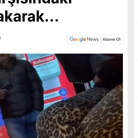
bakarak…
6