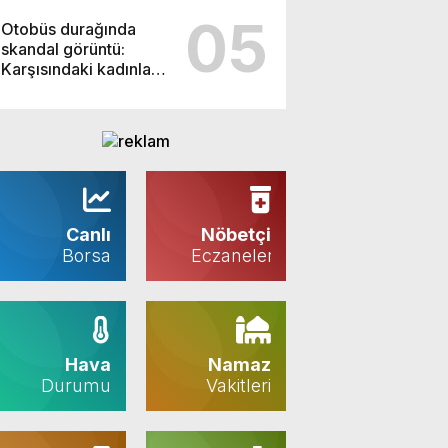
05
Otobüs durağında
skandal görüntü:
Karşısındaki kadınlara
bakarak…
Canlı
Nöbetçi
Borsa
Eczaneler
Hava
Namaz
Durumu
Vakitleri