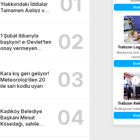
01
İnce
‘Hakkımdaki İddialar
Tamamen Asılsız ve
Yıpratmaya Yöneliktir
02
1 Şubat itibarıyla
başlıyor! e-Devlet’ten
Trabzon Log
onay vermeyen
Markanıza özel
tapulu evini
tasar
satamayacak
İnce
03
Kara kış geri geliyor!
Meteoroloji’den 20
ile sarı kodlu uyarı
Trabzon Rek
04
Profesyonel rekl
Kadıköy Belediye
İnce
Başkanı Mesut
Kösedağı, sahile
yapılacak cami
projesine karşı çıktı