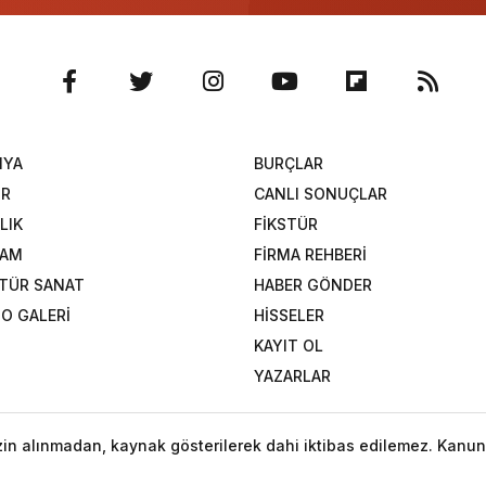
NYA
BURÇLAR
OR
CANLI SONUÇLAR
LIK
FİKSTÜR
ŞAM
FİRMA REHBERİ
TÜR SANAT
HABER GÖNDER
O GALERİ
HİSSELER
KAYIT OL
YAZARLAR
izin alınmadan, kaynak gösterilerek dahi iktibas edilemez. Kanun