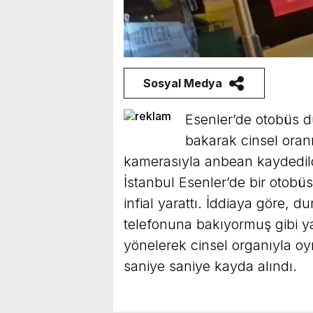
Islak Mendil
 yerde hatırlatın
ncele
Sosyal Medya
Esenler’de otobüs d
bakarak cinsel oran
kamerasıyla anbean kaydedild
on Magnet
İstanbul Esenler’de bir otobü
 şık magnetler
ncele
infial yarattı. İddiaya göre, d
telefonuna bakıyormuş gibi 
yönelerek cinsel organıyla oy
saniye saniye kayda alındı.
rone Fotoğraf
l drone çekim