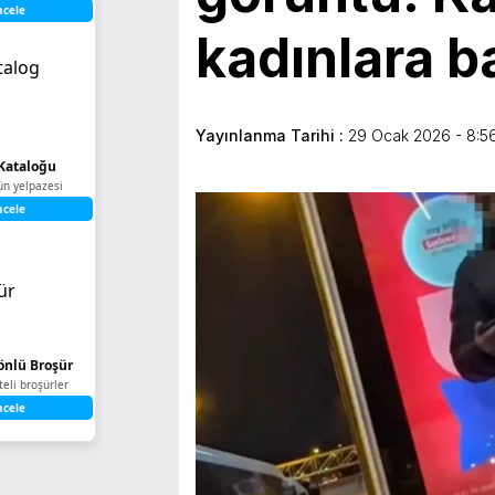
ncele
kadınlara 
Yayınlanma Tarihi :
29 Ocak 2026 - 8:5
Kataloğu
ün yelpazesi
ncele
Yönlü Broşür
iteli broşürler
ncele