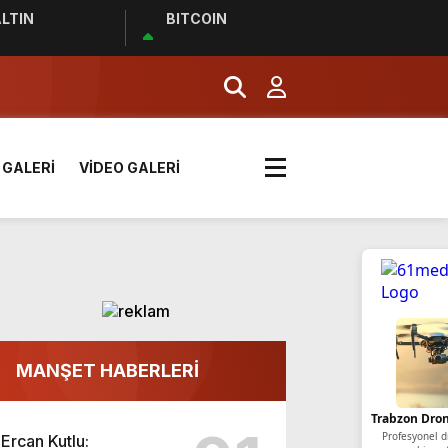
LTIN
BITCOIN
 GALERİ
VİDEO GALERİ
k? | Euro 2024 Elemeleri
MANŞET HABERLERİ
Trabzon O
Ferah ve kalitel
Ercan Kutlu: