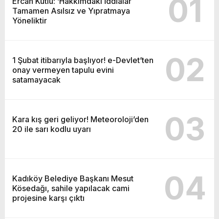
01
Ercan Kutlu: ‘Hakkımdaki İddialar
Tamamen Asılsız ve Yıpratmaya
Yöneliktir
02
1 Şubat itibarıyla başlıyor! e-Devlet’ten
onay vermeyen tapulu evini
satamayacak
03
Kara kış geri geliyor! Meteoroloji’den
20 ile sarı kodlu uyarı
04
Kadıköy Belediye Başkanı Mesut
Kösedağı, sahile yapılacak cami
projesine karşı çıktı