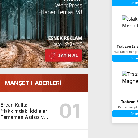
İnce
Trabzon Isl
Markanızı her ye
İnce
MANŞET HABERLERİ
01
Trabzon 
Ercan Kutlu:
Kaliteli ve ş
‘Hakkımdaki İddialar
İnce
Tamamen Asılsız ve
Yıpratmaya Yöneliktir