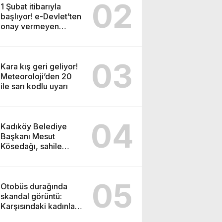
02
1 Şubat itibarıyla
başlıyor! e-Devlet’ten
onay vermeyen
tapulu evini
satamayacak
03
Kara kış geri geliyor!
Meteoroloji’den 20
ile sarı kodlu uyarı
04
Kadıköy Belediye
Başkanı Mesut
Kösedağı, sahile
yapılacak cami
projesine karşı çıktı
05
Otobüs durağında
skandal görüntü:
Karşısındaki kadınlara
bakarak…