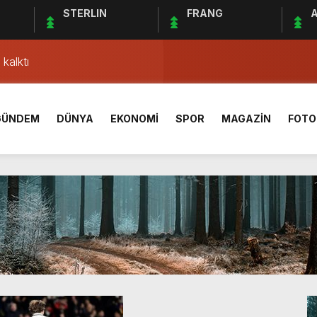
STERLIN
FRANG
A
AÇ SONUCU ÖZET
lgisi! Yeme, içme ve konaklama sektörü hareketlendi
kalktı
ki ”Kleopatra” kavgası
rleşme uydusu 2024’te fırlatılacak
GÜNDEM
DÜNYA
EKONOMİ
SPOR
MAGAZİN
FOTO
33 bini aştı
1 sivil hayatını kaybetti
Yönetim Kurulu Başkanı Ahmet Bolat kaç yaşında ve nereli?
açı ne zaman, saat kaçta ve hangi kanalda canlı yayınlanaca
AÇ SONUCU ÖZET
lgisi! Yeme, içme ve konaklama sektörü hareketlendi