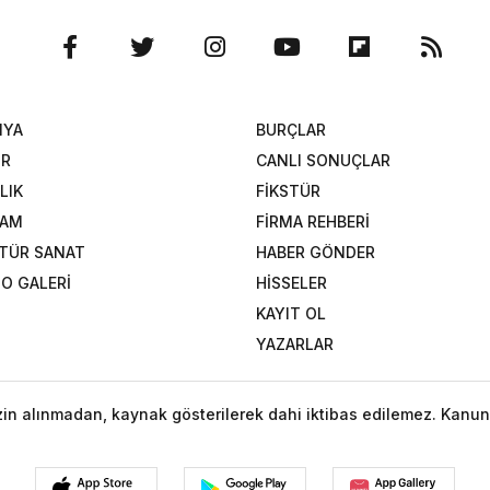
NYA
BURÇLAR
OR
CANLI SONUÇLAR
LIK
FİKSTÜR
ŞAM
FİRMA REHBERİ
TÜR SANAT
HABER GÖNDER
O GALERİ
HİSSELER
KAYIT OL
YAZARLAR
izin alınmadan, kaynak gösterilerek dahi iktibas edilemez. Kanun