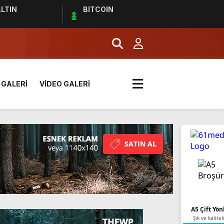
LTIN
BITCOIN
 GALERİ
VİDEO GALERİ
k? | Euro 2024 Elemeleri
A5 Çift Yön
Şık ve kalitel