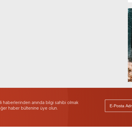
 haberlerinden anında bilgi sahibi olmak
 eğer haber bültenine üye olun.