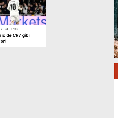
t 2023 - 17:46
ic de CR7 gibi
yor!