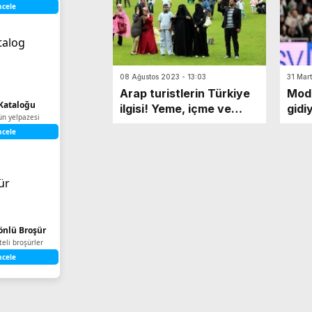
ncele
08 Ağustos 2023 - 13:03
31 Mar
Arap turistlerin Türkiye
Modr
Kataloğu
ilgisi! Yeme, içme ve
gidi
ün yelpazesi
konaklama sektörü
ncele
hareketlendi
Yönlü Broşür
iteli broşürler
ncele