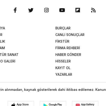
NYA
BURÇLAR
OR
CANLI SONUÇLAR
LIK
FİKSTÜR
ŞAM
FİRMA REHBERİ
TÜR SANAT
HABER GÖNDER
O GALERİ
HİSSELER
KAYIT OL
YAZARLAR
izin alınmadan, kaynak gösterilerek dahi iktibas edilemez. Kanun