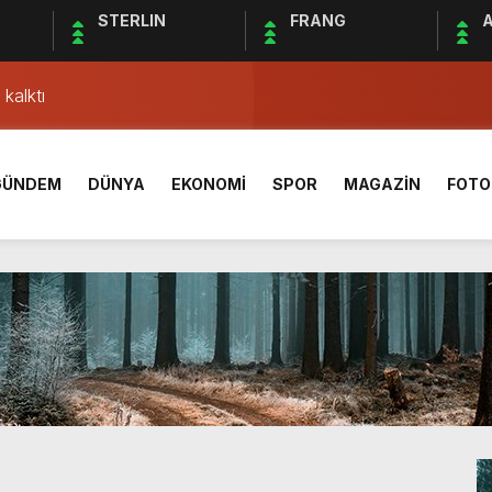
STERLIN
FRANG
A
AÇ SONUCU ÖZET
lgisi! Yeme, içme ve konaklama sektörü hareketlendi
kalktı
ki ”Kleopatra” kavgası
rleşme uydusu 2024’te fırlatılacak
GÜNDEM
DÜNYA
EKONOMİ
SPOR
MAGAZİN
FOTO
33 bini aştı
1 sivil hayatını kaybetti
Yönetim Kurulu Başkanı Ahmet Bolat kaç yaşında ve nereli?
açı ne zaman, saat kaçta ve hangi kanalda canlı yayınlanaca
AÇ SONUCU ÖZET
lgisi! Yeme, içme ve konaklama sektörü hareketlendi