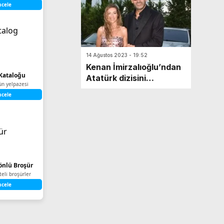
ncele
14 Ağustos 2023 - 19:52
Kenan İmirzalıoğlu’ndan
Kataloğu
Atatürk dizisini
ün yelpazesi
yayınlamayan Disney
ncele
Plus’a tepki
Yönlü Broşür
iteli broşürler
ncele