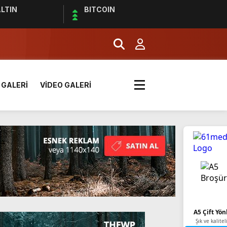
LTIN
BITCOIN
 GALERİ
VİDEO GALERİ
k? | Euro 2024 Elemeleri
A5 Çift Yön
Şık ve kalitel