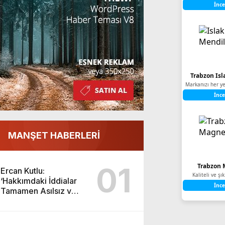
İnce
Trabzon Isl
Markanızı her ye
İnce
MANŞET HABERLERİ
01
Trabzon 
Ercan Kutlu:
Kaliteli ve ş
‘Hakkımdaki İddialar
İnce
Tamamen Asılsız ve
Yıpratmaya Yöneliktir