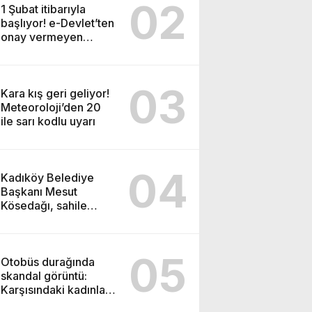
02
1 Şubat itibarıyla
başlıyor! e-Devlet’ten
onay vermeyen
tapulu evini
satamayacak
03
Kara kış geri geliyor!
Meteoroloji’den 20
ile sarı kodlu uyarı
04
Kadıköy Belediye
Başkanı Mesut
Kösedağı, sahile
yapılacak cami
projesine karşı çıktı
05
Otobüs durağında
skandal görüntü:
Karşısındaki kadınlara
bakarak…