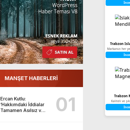
İnce
Trabzon Isl
Markanızı her ye
İnce
MANŞET HABERLERİ
01
Trabzon 
Ercan Kutlu:
Kaliteli ve ş
‘Hakkımdaki İddialar
İnce
Tamamen Asılsız ve
Yıpratmaya Yöneliktir