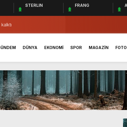
STERLIN
FRANG
A
AÇ SONUCU ÖZET
lgisi! Yeme, içme ve konaklama sektörü hareketlendi
kalktı
ki ”Kleopatra” kavgası
rleşme uydusu 2024’te fırlatılacak
GÜNDEM
DÜNYA
EKONOMİ
SPOR
MAGAZİN
FOTO
33 bini aştı
1 sivil hayatını kaybetti
Yönetim Kurulu Başkanı Ahmet Bolat kaç yaşında ve nereli?
açı ne zaman, saat kaçta ve hangi kanalda canlı yayınlanaca
AÇ SONUCU ÖZET
lgisi! Yeme, içme ve konaklama sektörü hareketlendi