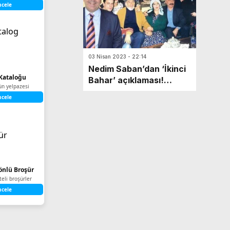
ncele
03 Nisan 2023 - 22:14
Nedim Saban’dan ‘İkinci
Kataloğu
Bahar’ açıklaması!
ün yelpazesi
‘Kapısını çalarsan başın
ncele
derde girer’
Yönlü Broşür
iteli broşürler
ncele