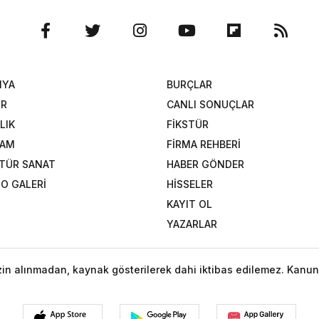
NYA
BURÇLAR
OR
CANLI SONUÇLAR
LIK
FİKSTÜR
ŞAM
FİRMA REHBERİ
TÜR SANAT
HABER GÖNDER
O GALERİ
HİSSELER
KAYIT OL
YAZARLAR
izin alınmadan, kaynak gösterilerek dahi iktibas edilemez. Kanun