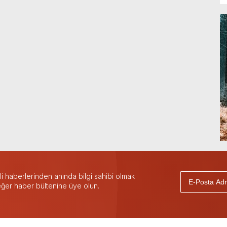
 haberlerinden anında bilgi sahibi olmak
 eğer haber bültenine üye olun.