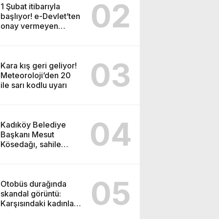
02
1 Şubat itibarıyla
başlıyor! e-Devlet’ten
onay vermeyen
tapulu evini
satamayacak
03
Kara kış geri geliyor!
Meteoroloji’den 20
ile sarı kodlu uyarı
04
Kadıköy Belediye
Başkanı Mesut
Kösedağı, sahile
yapılacak cami
projesine karşı çıktı
05
Otobüs durağında
skandal görüntü:
Karşısındaki kadınlara
bakarak…