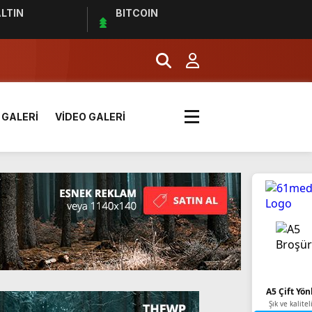
LTIN
BITCOIN
 GALERİ
VİDEO GALERİ
k? | Euro 2024 Elemeleri
A5 Çift Yön
Şık ve kalitel