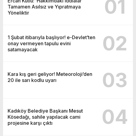
01
Ercan Kutlu: ‘Hakkımdaki İddialar
Tamamen Asılsız ve Yıpratmaya
Yöneliktir
02
1 Şubat itibarıyla başlıyor! e-Devlet’ten
onay vermeyen tapulu evini
satamayacak
03
Kara kış geri geliyor! Meteoroloji’den
20 ile sarı kodlu uyarı
04
Kadıköy Belediye Başkanı Mesut
Kösedağı, sahile yapılacak cami
projesine karşı çıktı