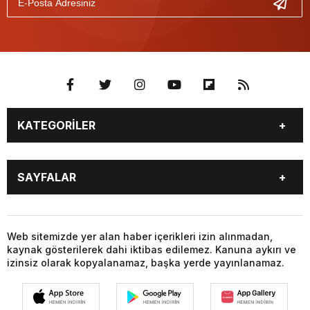
KATEGORİLER
GÜNDEM
DÜNYA
SAYFALAR
EKONOMİ
SPOR
MAGAZİN
SAĞLIK
BURÇLAR
CANLI BORSA
EĞİTİM
YAŞAM
CANLI SONUÇLAR
CANLI TV
Web sitemizde yer alan haber içerikleri izin alınmadan,
TEKNOLOJİ
KÜLTÜR SANAT
kaynak gösterilerek dahi iktibas edilemez. Kanuna aykırı ve
FİKSTÜR
FİRMA EKLE
YEREL HABERLER
FOTO GALERİ
izinsiz olarak kopyalanamaz, başka yerde yayınlanamaz.
FİRMA REHBERİ
GAZETELER
VİDEO GALERİ
HABER GÖNDER
HAVA DURUMU
HİSSELER
GİRİŞ YAP