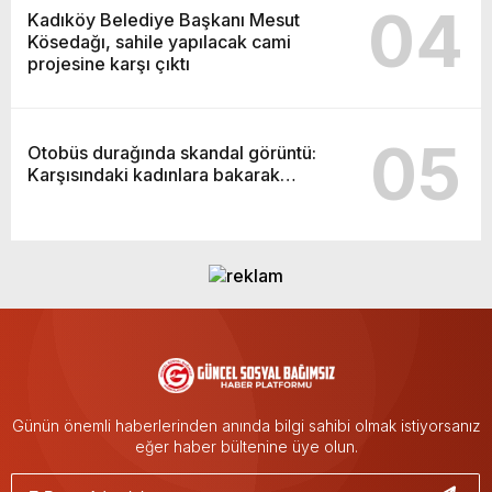
04
Kadıköy Belediye Başkanı Mesut
Kösedağı, sahile yapılacak cami
projesine karşı çıktı
05
Otobüs durağında skandal görüntü:
Karşısındaki kadınlara bakarak…
Günün önemli haberlerinden anında bilgi sahibi olmak istiyorsanız
eğer haber bültenine üye olun.