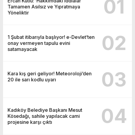
01
Ercan Kutlu: ‘Hakkımdaki İddialar
Tamamen Asılsız ve Yıpratmaya
Yöneliktir
02
1 Şubat itibarıyla başlıyor! e-Devlet’ten
onay vermeyen tapulu evini
satamayacak
03
Kara kış geri geliyor! Meteoroloji’den
20 ile sarı kodlu uyarı
04
Kadıköy Belediye Başkanı Mesut
Kösedağı, sahile yapılacak cami
projesine karşı çıktı