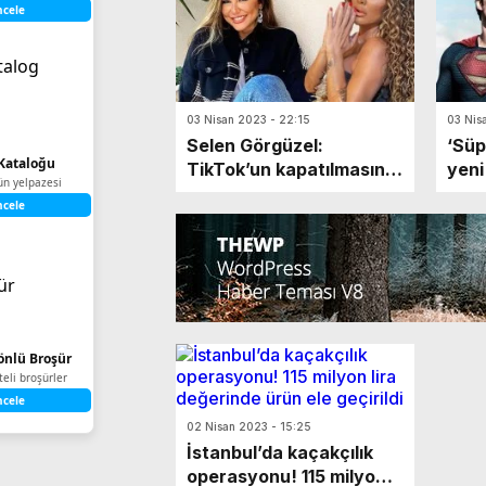
ncele
03 Nisan 2023 - 22:15
03 Nis
Selen Görgüzel:
‘Süp
Kataloğu
TikTok’un kapatılmasını
yeni
ün yelpazesi
istiyorum!
ncele
Yönlü Broşür
iteli broşürler
ncele
02 Nisan 2023 - 15:25
İstanbul’da kaçakçılık
operasyonu! 115 milyon