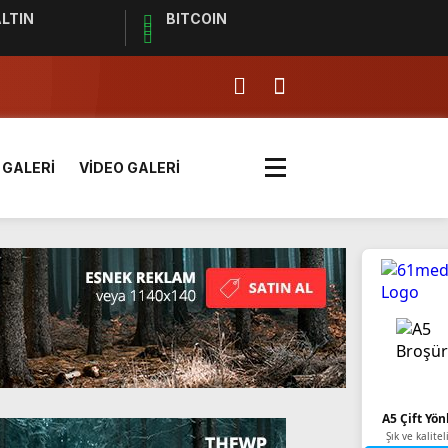
LTIN
BITCOIN
 GALERİ
VİDEO GALERİ
k? | Euro 2024 Elemeleri
A5 Çift Yön
Şık ve kalitel