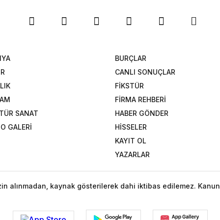
NYA
BURÇLAR
OR
CANLI SONUÇLAR
LIK
FİKSTÜR
ŞAM
FİRMA REHBERİ
TÜR SANAT
HABER GÖNDER
O GALERİ
HİSSELER
KAYIT OL
YAZARLAR
izin alınmadan, kaynak gösterilerek dahi iktibas edilemez. Kanun