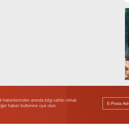
 haberlerinden anında bilgi sahibi olmak
 eğer haber bültenine üye olun.