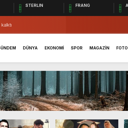
STERLIN
FRANG
A
AÇ SONUCU ÖZET
lgisi! Yeme, içme ve konaklama sektörü hareketlendi
kalktı
ki ”Kleopatra” kavgası
rleşme uydusu 2024’te fırlatılacak
GÜNDEM
DÜNYA
EKONOMİ
SPOR
MAGAZİN
FOTO
33 bini aştı
1 sivil hayatını kaybetti
Yönetim Kurulu Başkanı Ahmet Bolat kaç yaşında ve nereli?
açı ne zaman, saat kaçta ve hangi kanalda canlı yayınlanaca
AÇ SONUCU ÖZET
lgisi! Yeme, içme ve konaklama sektörü hareketlendi