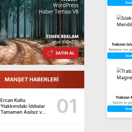
İnce
Trabzon Isl
Markanızı her ye
İnce
MANŞET HABERLERİ
01
Trabzon 
Ercan Kutlu:
Kaliteli ve ş
‘Hakkımdaki İddialar
İnce
Tamamen Asılsız ve
Yıpratmaya Yöneliktir