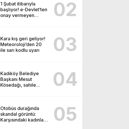
02
1 Şubat itibarıyla
başlıyor! e-Devlet’ten
onay vermeyen
tapulu evini
satamayacak
03
Kara kış geri geliyor!
Meteoroloji’den 20
ile sarı kodlu uyarı
04
Kadıköy Belediye
Başkanı Mesut
Kösedağı, sahile
yapılacak cami
projesine karşı çıktı
05
Otobüs durağında
skandal görüntü:
Karşısındaki kadınlara
bakarak…