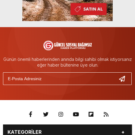
Günün önemli haberlerinden anında bilgi sahibi olmak istiyorsanız
eğer haber bültenine üye olun.
KATEGORİLER