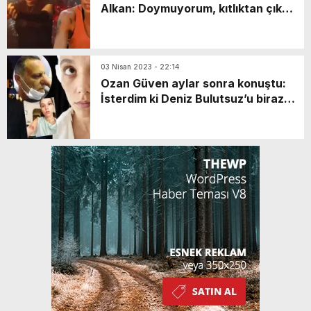
Alkan: Doymuyorum, kıtlıktan çıkmış
gibiyim!
03 Nisan 2023 - 22:14
Ozan Güven aylar sonra konuştu:
İsterdim ki Deniz Bulutsuz’u biraz
araştırın