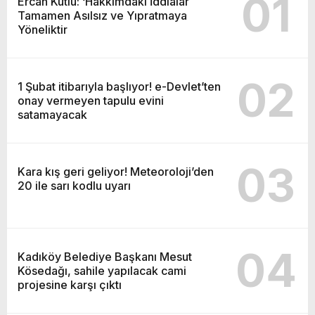
01
Ercan Kutlu: ‘Hakkımdaki İddialar
Tamamen Asılsız ve Yıpratmaya
Yöneliktir
02
1 Şubat itibarıyla başlıyor! e-Devlet’ten
onay vermeyen tapulu evini
satamayacak
03
Kara kış geri geliyor! Meteoroloji’den
20 ile sarı kodlu uyarı
04
Kadıköy Belediye Başkanı Mesut
Kösedağı, sahile yapılacak cami
projesine karşı çıktı