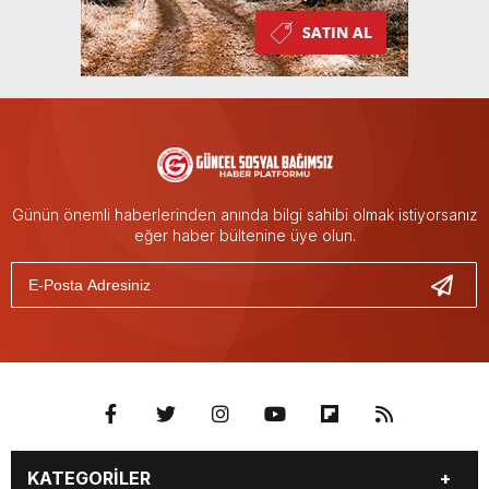
Günün önemli haberlerinden anında bilgi sahibi olmak istiyorsanız
eğer haber bültenine üye olun.
KATEGORİLER