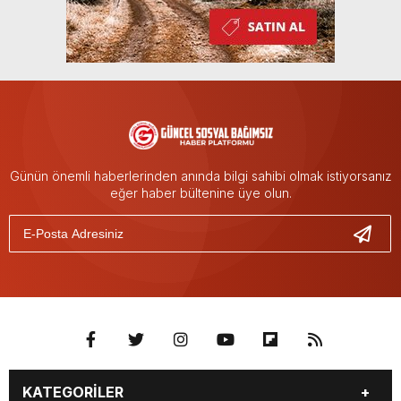
Günün önemli haberlerinden anında bilgi sahibi olmak istiyorsanız
eğer haber bültenine üye olun.
KATEGORİLER