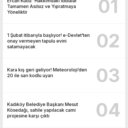
01
Ercan Kutlu: ‘Hakkımdaki İddialar
Tamamen Asılsız ve Yıpratmaya
Yöneliktir
02
1 Şubat itibarıyla başlıyor! e-Devlet’ten
onay vermeyen tapulu evini
satamayacak
03
Kara kış geri geliyor! Meteoroloji’den
20 ile sarı kodlu uyarı
04
Kadıköy Belediye Başkanı Mesut
Kösedağı, sahile yapılacak cami
projesine karşı çıktı