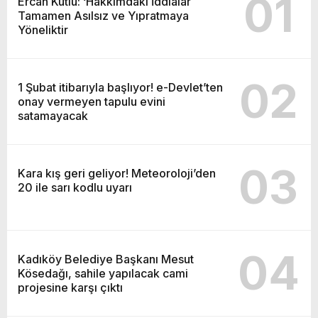
01
Ercan Kutlu: ‘Hakkımdaki İddialar
Tamamen Asılsız ve Yıpratmaya
Yöneliktir
02
1 Şubat itibarıyla başlıyor! e-Devlet’ten
onay vermeyen tapulu evini
satamayacak
03
Kara kış geri geliyor! Meteoroloji’den
20 ile sarı kodlu uyarı
04
Kadıköy Belediye Başkanı Mesut
Kösedağı, sahile yapılacak cami
projesine karşı çıktı