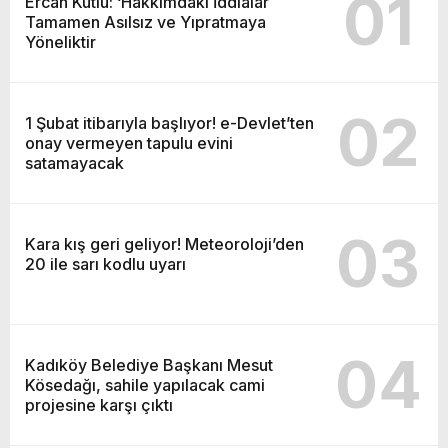
01
Ercan Kutlu: ‘Hakkımdaki İddialar
Tamamen Asılsız ve Yıpratmaya
Yöneliktir
02
1 Şubat itibarıyla başlıyor! e-Devlet’ten
onay vermeyen tapulu evini
satamayacak
03
Kara kış geri geliyor! Meteoroloji’den
20 ile sarı kodlu uyarı
04
Kadıköy Belediye Başkanı Mesut
Kösedağı, sahile yapılacak cami
projesine karşı çıktı