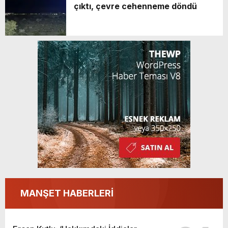
çıktı, çevre cehenneme döndü
MANŞET HABERLERİ