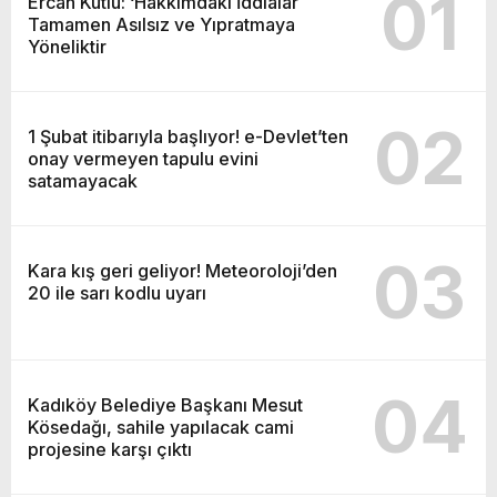
01
Ercan Kutlu: ‘Hakkımdaki İddialar
Tamamen Asılsız ve Yıpratmaya
Yöneliktir
02
1 Şubat itibarıyla başlıyor! e-Devlet’ten
onay vermeyen tapulu evini
satamayacak
03
Kara kış geri geliyor! Meteoroloji’den
20 ile sarı kodlu uyarı
04
Kadıköy Belediye Başkanı Mesut
Kösedağı, sahile yapılacak cami
projesine karşı çıktı