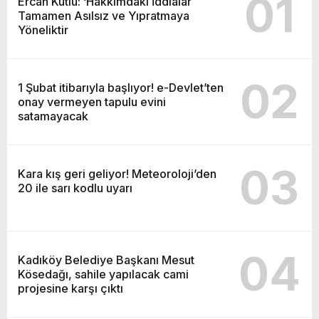
01
Ercan Kutlu: ‘Hakkımdaki İddialar
Tamamen Asılsız ve Yıpratmaya
Yöneliktir
02
1 Şubat itibarıyla başlıyor! e-Devlet’ten
onay vermeyen tapulu evini
satamayacak
03
Kara kış geri geliyor! Meteoroloji’den
20 ile sarı kodlu uyarı
04
Kadıköy Belediye Başkanı Mesut
Kösedağı, sahile yapılacak cami
projesine karşı çıktı