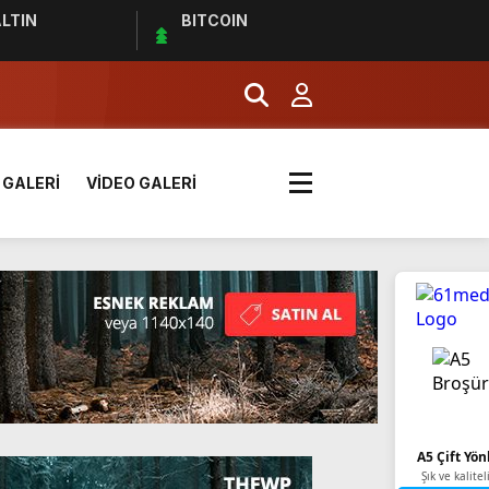
LTIN
BITCOIN
 GALERİ
VİDEO GALERİ
k? | Euro 2024 Elemeleri
A5 Çift Yön
Şık ve kalitel