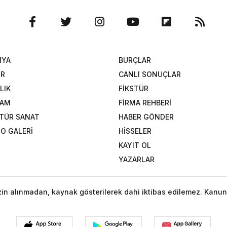
NYA
BURÇLAR
OR
CANLI SONUÇLAR
LIK
FİKSTÜR
ŞAM
FİRMA REHBERİ
TÜR SANAT
HABER GÖNDER
O GALERİ
HİSSELER
KAYIT OL
YAZARLAR
izin alınmadan, kaynak gösterilerek dahi iktibas edilemez. Kanun