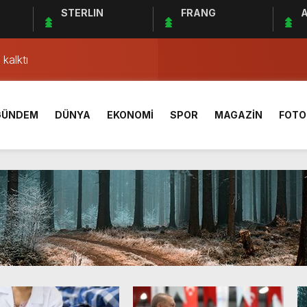
STERLIN
FRANG
A
AÇ SONUCU ÖZET
lgisi! Yeme, içme ve konaklama sektörü hareketlendi
kalktı
ki ”Kleopatra” kavgası
rleşme uydusu 2024’te fırlatılacak
GÜNDEM
DÜNYA
EKONOMİ
SPOR
MAGAZİN
FOTO
33 bini aştı
1 sivil hayatını kaybetti
Yönetim Kurulu Başkanı Ahmet Bolat kaç yaşında ve nereli?
açı ne zaman, saat kaçta ve hangi kanalda canlı yayınlanaca
AÇ SONUCU ÖZET
lgisi! Yeme, içme ve konaklama sektörü hareketlendi