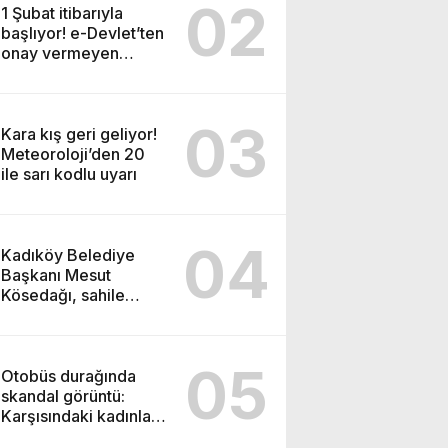
02
1 Şubat itibarıyla
başlıyor! e-Devlet’ten
onay vermeyen
tapulu evini
satamayacak
03
Kara kış geri geliyor!
Meteoroloji’den 20
ile sarı kodlu uyarı
04
Kadıköy Belediye
Başkanı Mesut
Kösedağı, sahile
yapılacak cami
projesine karşı çıktı
05
Otobüs durağında
skandal görüntü:
Karşısındaki kadınlara
bakarak…