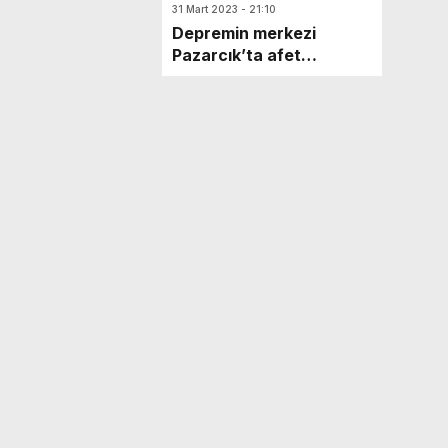
31 Mart 2023 - 21:10
Depremin merkezi
Pazarcık’ta afet
Islak Mendil
konutları ilk yerleşim
 yerde hatırlatın
yerine yapılıyor
ncele
on Magnet
 şık magnetler
ncele
rone Fotoğraf
l drone çekim