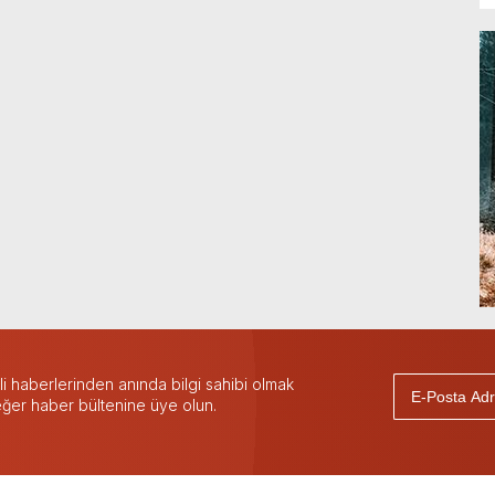
 haberlerinden anında bilgi sahibi olmak
 eğer haber bültenine üye olun.