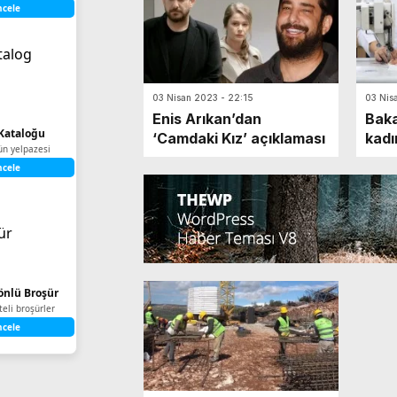
ncele
03 Nisan 2023 - 22:15
03 Nis
Enis Arıkan’dan
Baka
Kataloğu
‘Camdaki Kız’ açıklaması
kadı
ün yelpazesi
açtı
ncele
Yönlü Broşür
iteli broşürler
ncele