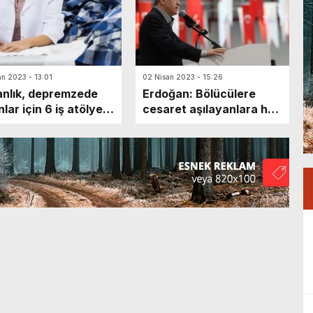
an 2023 - 13:01
02 Nisan 2023 - 15:26
nlık, depremzede
Erdoğan: Bölücülere
nlar için 6 iş atölyesi
cesaret aşılayanlara hak
ettikleri dersi vermenizi
bekliyorum