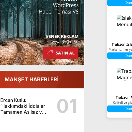
İnce
Trabzon Isl
Markanızı her ye
İnce
MANŞET HABERLERİ
01
Trabzon 
Ercan Kutlu:
Kaliteli ve ş
‘Hakkımdaki İddialar
İnce
Tamamen Asılsız ve
Yıpratmaya Yöneliktir