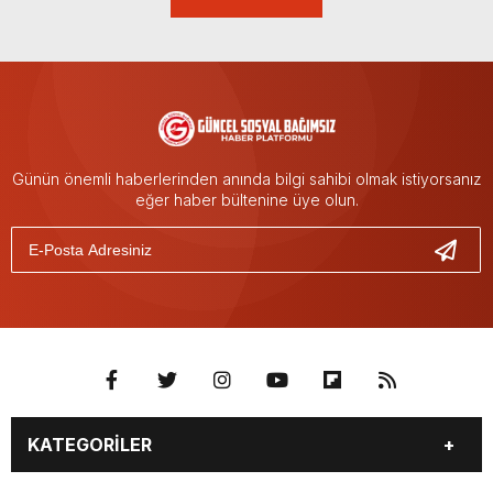
Günün önemli haberlerinden anında bilgi sahibi olmak istiyorsanız
eğer haber bültenine üye olun.
KATEGORİLER