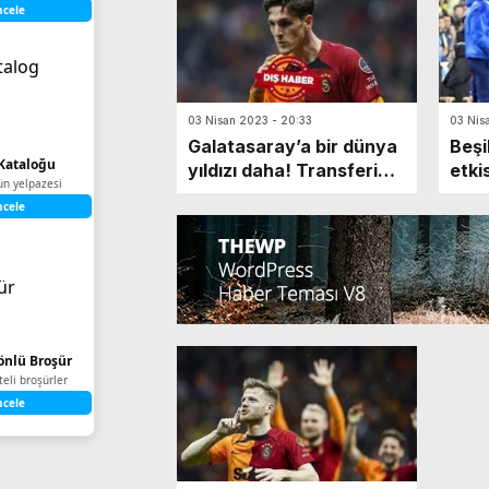
ncele
03 Nisan 2023 - 20:33
03 Nis
Galatasaray’a bir dünya
Beşi
Kataloğu
yıldızı daha! Transferi
etki
ün yelpazesi
Zaniolo bitirecek
çarpı
ncele
Yönlü Broşür
iteli broşürler
ncele