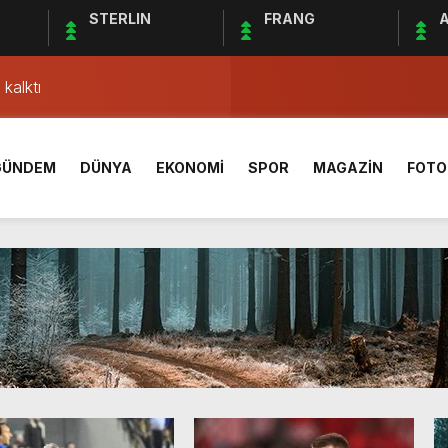
STERLIN
FRANG
A
AÇ SONUCU ÖZET
lgisi! Yeme, içme ve konaklama sektörü hareketlendi
kalktı
ki ”Kleopatra” kavgası
rleşme uydusu 2024’te fırlatılacak
GÜNDEM
DÜNYA
EKONOMİ
SPOR
MAGAZİN
FOTO
33 bini aştı
1 sivil hayatını kaybetti
Yönetim Kurulu Başkanı Ahmet Bolat kaç yaşında ve nereli?
açı ne zaman, saat kaçta ve hangi kanalda canlı yayınlanaca
AÇ SONUCU ÖZET
lgisi! Yeme, içme ve konaklama sektörü hareketlendi