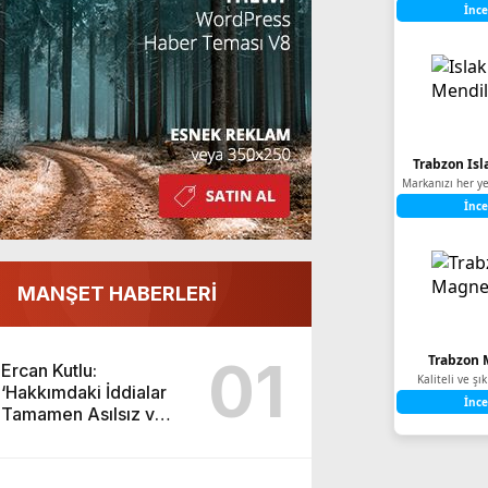
İnce
Trabzon Isl
Markanızı her ye
İnce
MANŞET HABERLERİ
01
Trabzon 
Ercan Kutlu:
Kaliteli ve ş
‘Hakkımdaki İddialar
İnce
Tamamen Asılsız ve
Yıpratmaya Yöneliktir