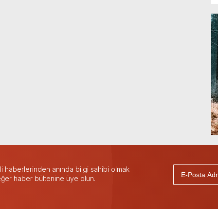
 haberlerinden anında bilgi sahibi olmak
 eğer haber bültenine üye olun.