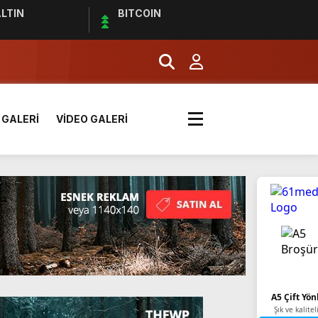
LTIN
BITCOIN
 GALERİ
VİDEO GALERİ
k? | Euro 2024 Elemeleri
A5 Çift Yön
Şık ve kalitel