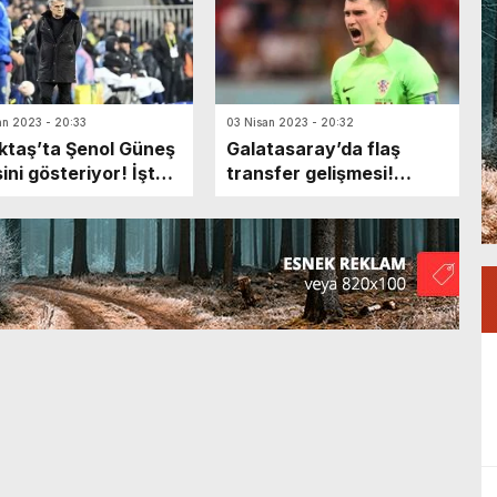
an 2023 - 20:33
03 Nisan 2023 - 20:32
ktaş’ta Şenol Güneş
Galatasaray’da flaş
sini gösteriyor! İşte o
transfer gelişmesi!
cısı istatistiği
Dominik Livakovic için
transfer açıklaması