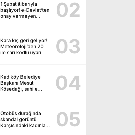
02
1 Şubat itibarıyla
başlıyor! e-Devlet’ten
onay vermeyen
tapulu evini
satamayacak
03
Kara kış geri geliyor!
Meteoroloji’den 20
ile sarı kodlu uyarı
04
Kadıköy Belediye
Başkanı Mesut
Kösedağı, sahile
yapılacak cami
projesine karşı çıktı
05
Otobüs durağında
skandal görüntü:
Karşısındaki kadınlara
bakarak…