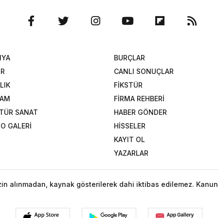
NYA
BURÇLAR
OR
CANLI SONUÇLAR
LIK
FİKSTÜR
ŞAM
FİRMA REHBERİ
TÜR SANAT
HABER GÖNDER
O GALERİ
HİSSELER
KAYIT OL
YAZARLAR
izin alınmadan, kaynak gösterilerek dahi iktibas edilemez. Kanun