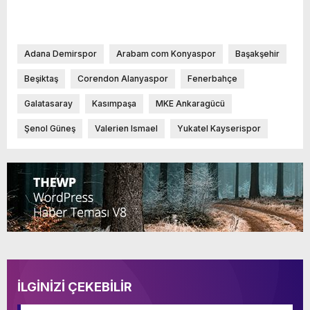
Adana Demirspor
Arabam com Konyaspor
Başakşehir
Beşiktaş
Corendon Alanyaspor
Fenerbahçe
Galatasaray
Kasımpaşa
MKE Ankaragücü
Şenol Güneş
Valerien Ismael
Yukatel Kayserispor
İLGİNİZİ ÇEKEBİLİR