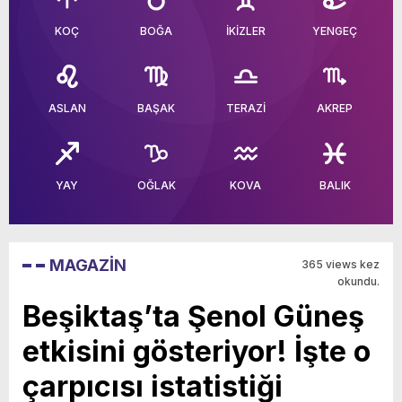
KOÇ
BOĞA
İKİZLER
YENGEÇ
ASLAN
BAŞAK
TERAZİ
AKREP
YAY
OĞLAK
KOVA
BALIK
MAGAZİN
365 views kez
okundu.
Beşiktaş’ta Şenol Güneş
etkisini gösteriyor! İşte o
çarpıcısı istatistiği