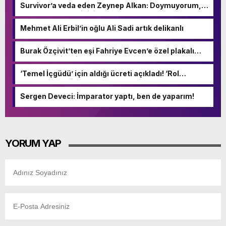
Survivor’a veda eden Zeynep Alkan: Doymuyorum,
kıtlıktan çıkmış gibiyim!
Mehmet Ali Erbil’in oğlu Ali Sadi artık delikanlı
Burak Özçivit’ten eşi Fahriye Evcen’e özel plakalı
doğum hediyesi
‘Temel İçgüdü’ için aldığı ücreti açıkladı! ‘Rol
arkadaşıma göre çok az kazandım’
Sergen Deveci: İmparator yaptı, ben de yaparım!
YORUM YAP