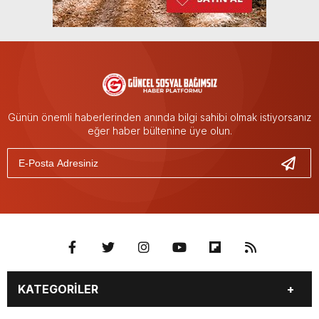
Günün önemli haberlerinden anında bilgi sahibi olmak istiyorsanız
eğer haber bültenine üye olun.
KATEGORİLER